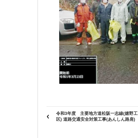
令和3年度 主要地方道松阪一志線(嬉野工
区) 道路交通安全対策工事(あんしん路肩)