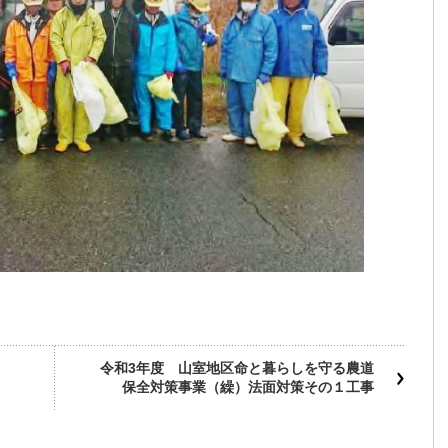
令和3年度 山室地区命と暮らしを守る農道
保全対策事業（繰）法面対策その１工事