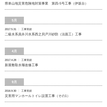
県単山地災害危険地対策事業 第四-5号工事（伊坂台）
5月
2017.5.31
工事実績
二級水系員弁川水系西之貝戸川砂防（法面工）工事
4月
2017.4.28
工事実績
新屋敷取水堰改修工事
9月
2016.9.30
工事実績
災害用マンホールトイレ設置工事（その1）