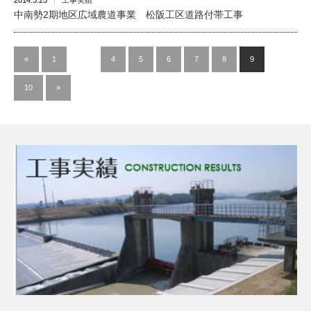
2014.3.25
工事実績
中南勢2期地区広域農道事業 松阪工区道路付帯工事
«
1
…
4
5
6
7
8
9
10
»